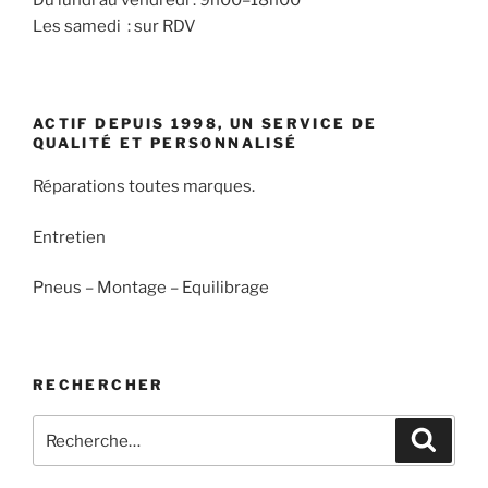
Du lundi au vendredi : 9h00–18h00
Les samedi : sur RDV
ACTIF DEPUIS 1998, UN SERVICE DE
QUALITÉ ET PERSONNALISÉ
Réparations toutes marques.
Entretien
Pneus – Montage – Equilibrage
RECHERCHER
Recherche
Recher
pour
: